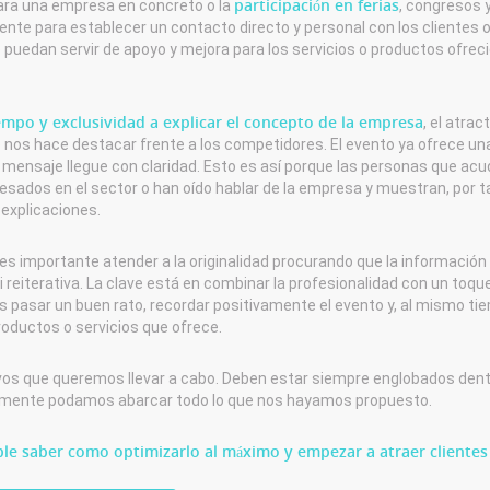
participación en ferias
ara una empresa en concreto o la
, congresos 
nte para establecer un contacto directo y personal con los clientes 
 puedan servir de apoyo y mejora para los servicios o productos ofrec
empo y exclusividad a explicar el concepto de la empresa
, el atrac
e nos hace destacar frente a los competidores. El evento ya ofrece un
mensaje llegue con claridad. Esto es así porque las personas que acu
resados en el sector o han oído hablar de la empresa y muestran, por t
 explicaciones.
es importante atender a la originalidad procurando que la información
ni reiterativa. La clave está en combinar la profesionalidad con un toqu
s pasar un buen rato, recordar positivamente el evento y, al mismo ti
oductos o servicios que ofrece.
tivos que queremos llevar a cabo. Deben estar siempre englobados den
ealmente podamos abarcar todo lo que nos hayamos propuesto.
ble saber como optimizarlo al máximo y empezar a atraer clientes