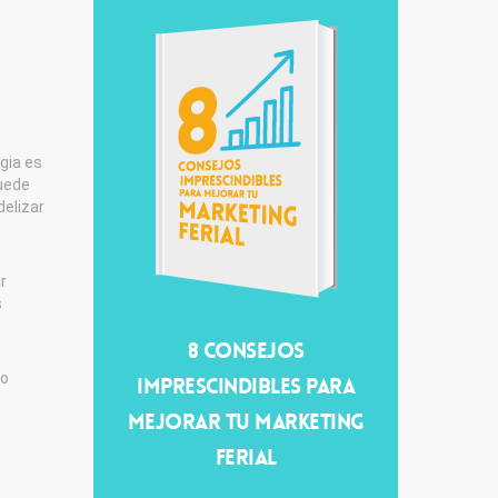
gia es
uede
delizar
r
s
8 CONSEJOS
lo
IMPRESCINDIBLES PARA
MEJORAR TU MARKETING
FERIAL