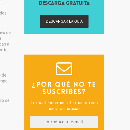
y
DESCARGA GRATUITA
o
idos
tivo de
a
dan a
anto,
e de
empo,
¿POR QUÉ NO TE
SUSCRIBES?
tro de
Te mantendremos informado/a con
nuestras noticias