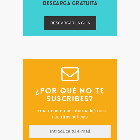
DESCARGA GRATUITA
¿POR QUÉ NO TE
SUSCRIBES?
Te mantendremos informado/a con
nuestras noticias