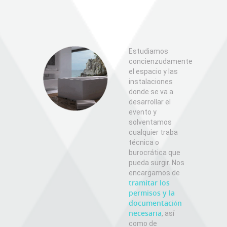
Estudiamos
concienzudamente
el espacio y las
instalaciones
donde se va a
desarrollar el
evento y
solventamos
cualquier traba
técnica o
burocrática que
pueda surgir. Nos
encargamos de
tramitar los
permisos y la
documentación
necesaria
, así
como de