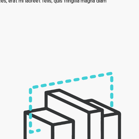
ces, erat mi laoreet felis, quis fringilla magna diam