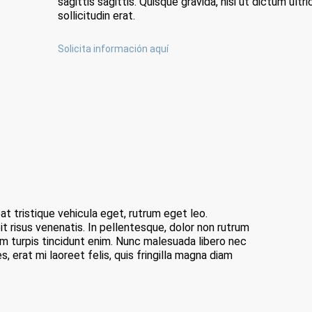
sagittis sagittis. Quisque gravida, nisi ut dictum ultri
sollicitudin erat.
Solicita información aquí
t tristique vehicula eget, rutrum eget leo.
it risus venenatis. In pellentesque, dolor non rutrum
iam turpis tincidunt enim. Nunc malesuada libero nec
es, erat mi laoreet felis, quis fringilla magna diam