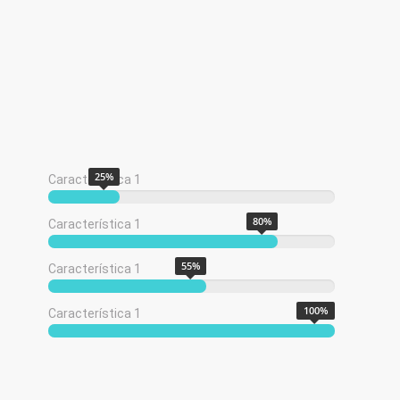
25
%
Característica 1
80
%
Característica 1
55
%
Característica 1
100
%
Característica 1