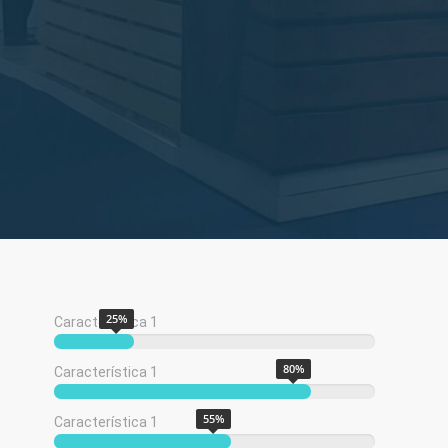
25
%
Característica 1
80
%
Característica 1
55
%
Característica 1