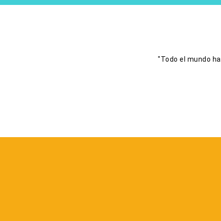
"Te escribo para agradecerte el fantástico trabajo realizado en