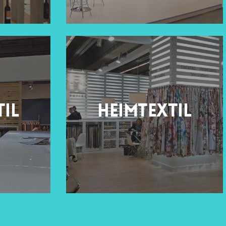
til
Heimtextil