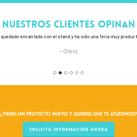
NUESTROS CLIENTES OPINAN
 el stand de Biemh. El trabajo y la actitud de los carpinteros h
para colaborar en próximas ocasiones"
− Laboratorio de Espacios
¿Tienes un proyecto nuevo y quieres que te ayudemos?
SOLICITA INFORMACIÓN AHORA